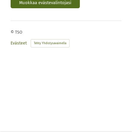
Muokkaa evästevalintojasi
©
TSO
Evästeet
Tehty Yhdistysavaimella