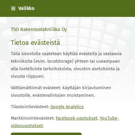
Siirry
Valikko
sivun
sisältöön
TSO Rakennustekniikka Oy
Tietoa evästeistä
Tällä sivustolla saatetaan käyttää evästeitä ja vastaavia
tekniikoita (esim. localstorage) yhteen tai useampaan
alla luetelluista tarkoituksista, sivuston asetuksista ja
sivusta riippuen.
Välttämättömät evästeet: käyttäjän kirjautuminen
sivustolle, evästevalintojen muistaminen.
Tilastointievästeet:
Google Analytics
.
Markkinointievästeet:
Facebook-upotukset
,
YouTube-
videoupotukset
.