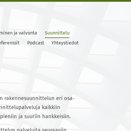
minen ja valvonta
Suunnittelu
ferenssit
Podcast
Yhteystiedot
n rakennesuunnittelun eri osa-
nittelupalveluja kaikkiin
ieniin ja suuriin hankkeisiin.
telun palveluita seuraaviin