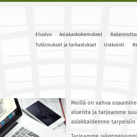
Etusivu
Asiakaskokemukset
Rakennutta
Tutkimukset ja tarkastukset
Urakointi
Re
Meillä on vahva osaamine
alueista ja tarjoamme suun
asiakkaidemme tarpeisiin p
Tarjoamme rakennesuunnit