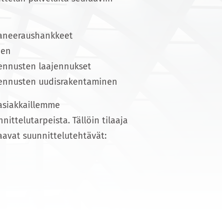
 saneeraushankkeet
nen
akennusten laajennukset
rakennusten uudisrakentaminen
asiakkaillemme
ttelutarpeista. Tällöin tilaaja
aavat suunnittelutehtävät: