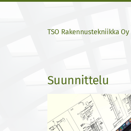
Siirry
sivun
sisältöön
TSO Rakennustekniikka Oy
Suunnittelu