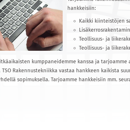
hankkeisiin:
Kaikki kiinteistöjen
Lisäkerrosrakentami
Teollisuus- ja liiker
Teollisuus- ja liike
pitkäaikaisten kumppaneidemme kanssa ja tarjoamme 
 TSO Rakennustekniikka vastaa hankkeen kaikista suunni
 yhdellä sopimuksella. Tarjoamme hankkeisiin mm. seur