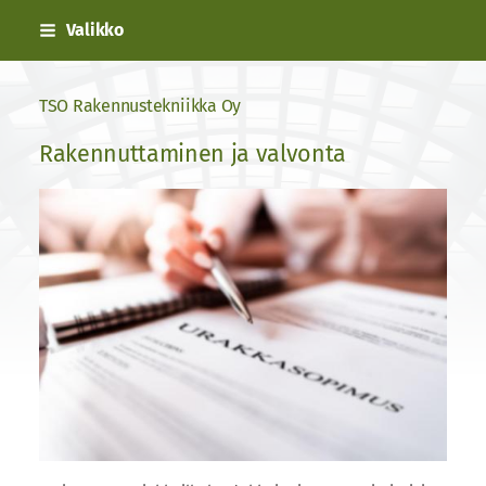
Siirry
Valikko
sivun
sisältöön
TSO Rakennustekniikka Oy
Rakennuttaminen ja valvonta