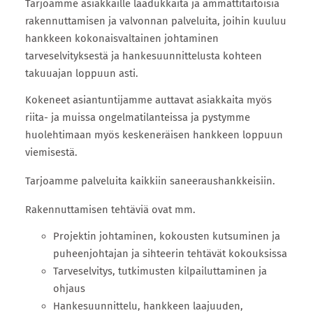
Tarjoamme asiakkaille laadukkaita ja ammattitaitoisia
rakennuttamisen ja valvonnan palveluita, joihin kuuluu
hankkeen kokonaisvaltainen johtaminen
tarveselvityksestä ja hankesuunnittelusta kohteen
takuuajan loppuun asti.
Kokeneet asiantuntijamme auttavat asiakkaita myös
riita- ja muissa ongelmatilanteissa ja pystymme
huolehtimaan myös keskeneräisen hankkeen loppuun
viemisestä.
Tarjoamme palveluita kaikkiin saneeraushankkeisiin.
Rakennuttamisen tehtäviä ovat mm.
Projektin johtaminen, kokousten kutsuminen ja
puheenjohtajan ja sihteerin tehtävät kokouksissa
Tarveselvitys, tutkimusten kilpailuttaminen ja
ohjaus
Hankesuunnittelu, hankkeen laajuuden,