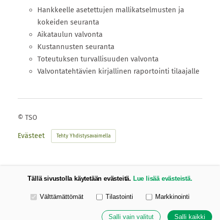
Hankkeelle asetettujen mallikatselmusten ja
kokeiden seuranta
Aikataulun valvonta
Kustannusten seuranta
Toteutuksen turvallisuuden valvonta
Valvontatehtävien kirjallinen raportointi tilaajalle
©
TSO
Evästeet
Tehty Yhdistysavaimella
Tällä sivustolla käytetään evästeitä.
Lue lisää evästeistä.
Valitse käytettävät evästeet
Välttämättömät
Tilastointi
Markkinointi
Salli vain valitut
Salli kaikki