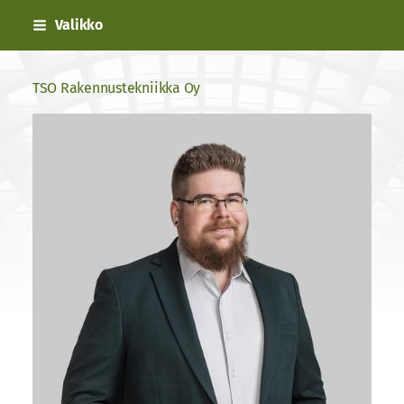
Siirry
Valikko
sivun
sisältöön
TSO Rakennustekniikka Oy